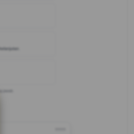
elanjutan.
ng jawab.
?????