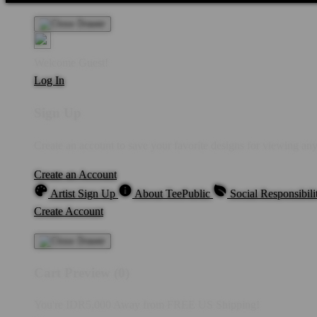
Welcome Guest!
Log In
Sign Up
Create an account to save your favorite designs for viewing an
Create an Account
Artist Sign Up
About TeePublic
Social Responsibili
Create Account
Cart Preview (0)
You're
IDR5,000
Away from
FREE US Shipping!