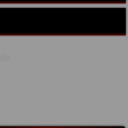
ALTERNATIF
ts