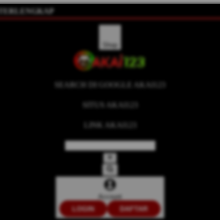
 TERLENGKAP
Shop
SEARCH DI GOOGLE AKAI123
SITUS AKAI123
LINK AKAI123
Account
LOGIN
DAFTAR