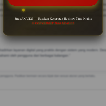
i tampilan yang sederhana dan
“Siti_Rahmawati: "Saya menyukai
 jelas membantu pengguna
dan responsif. Akses melalui pe
cepat tanpa harus melalui
berjalan lancar sehingga penga
Situs AKAI123 — Rasakan Kecepatan Hacksaw Nitro Nights
nyaman setiap hari.”
© COPYRIGHT 2026 AKAI123
Verified Member
05 May 2026
nghadirkan layanan digital yang praktis dengan sistem yang modern. D
ahami oleh pengguna dari berbagai kalangan.”
pengguna. Pastikan bermain secara bijak dan sesuai aturan yang berlaku.