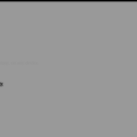
ytime, on any device.
ty