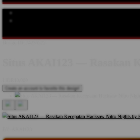
Explore Categories
Popular Products
Shop All Designs
AKAI123
AKAI123 LOGIN
AKAI123 DAFTA
Design ID: 74235272
Situs AKAI123 — Rasakan K
I
IDR10,000
Create an account to favorite this design!
BY: AKAI123