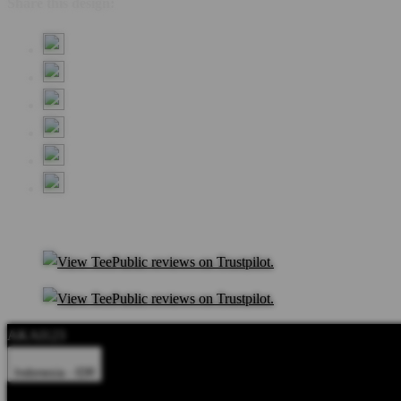
Share this design:
AKAI123
Indonesia - IDR
Product Safety
Intellectual Property Policy
CA: Do Not Sell My Perso